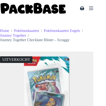
Ga
naar
Winkelwagen
de
inhoud
Home
/
Pokémonkaarten
/
Pokémonkaarten Engels
/
Journey Together
/
Journey Together Checklane Blister – Scraggy
UITVERKOCHT