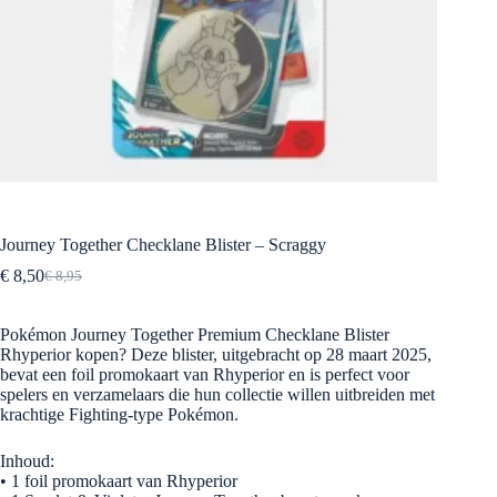
Journey Together Checklane Blister – Scraggy
€
8,50
€
8,95
Oorspronkelijke
Huidige
prijs
prijs
was:
is:
Pokémon Journey Together Premium Checklane Blister
€ 8,95.
€ 8,50.
Rhyperior kopen?
Deze blister, uitgebracht op 28 maart 2025,
bevat een foil promokaart van Rhyperior en is perfect voor
spelers en verzamelaars die hun collectie willen uitbreiden met
krachtige Fighting-type Pokémon.
Inhoud:
•
1 foil promokaart van Rhyperior