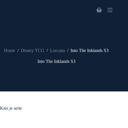
Ga
naar
Winkelwagen
de
inhoud
Home
/
Disney TCG
/
Lorcana
/
Into The Inklands S3
Into The Inklands S3
Kies je serie