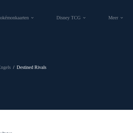
okémonkaarten
Disney TCG
Meer
ngels
/
Destined Rivals