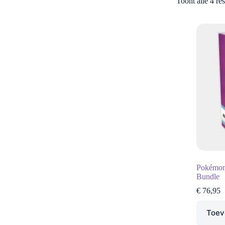
Toont alle 4 res
Pokémon 
Bundle
€
76,95
Toev