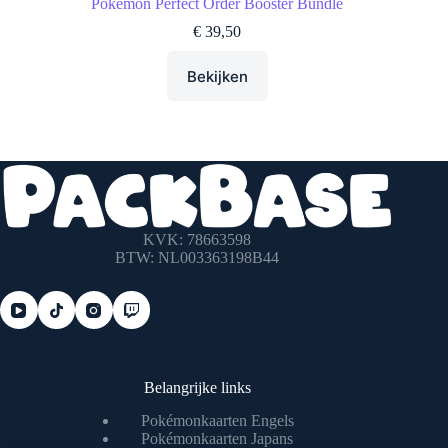
Pokémon Perfect Order Booster Bundle
€
39,50
Bekijken
KVK: 78663598
BTW: NL003363198B44
Belangrijke links
Pokémonkaarten Engels
Pokémonkaarten Japans