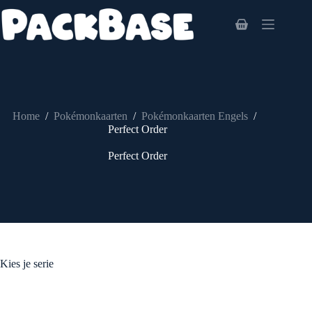
Ga
naar
Winkelwagen
de
inhoud
Home
/
Pokémonkaarten
/
Pokémonkaarten Engels
/
Perfect Order
Perfect Order
Kies je serie