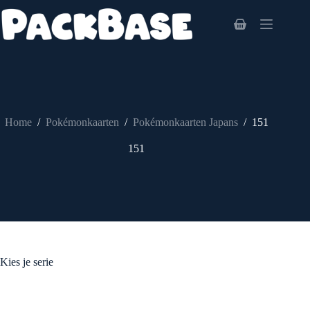
Ga
naar
Winkelwagen
de
inhoud
Home
/
Pokémonkaarten
/
Pokémonkaarten Japans
/
151
151
Kies je serie