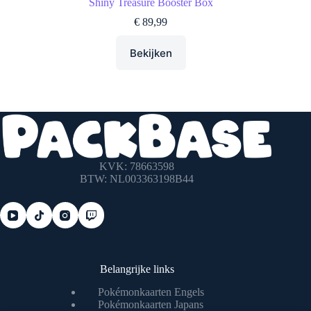
Shiny Treasure Booster Box
€
89,99
Bekijken
KVK: 78663598
BTW: NL003363198B44
Belangrijke links
Pokémonkaarten Engels
Pokémonkaarten Japans