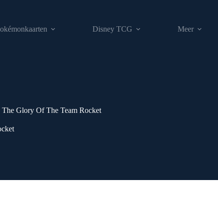
okémonkaarten
Disney TCG
Meer
The Glory Of The Team Rocket
cket