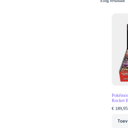
Enig resultaat
Pokémon
Rocket 
€
189,95
Toev