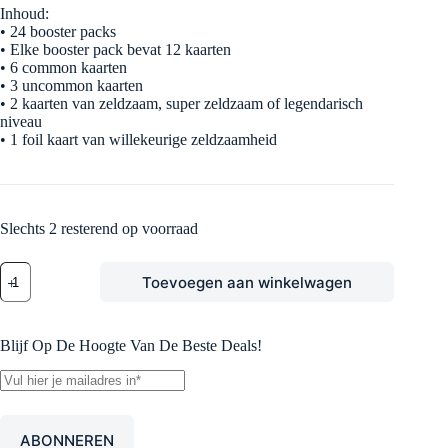
Inhoud:
• 24 booster packs
• Elke booster pack bevat 12 kaarten
• 6 common kaarten
• 3 uncommon kaarten
• 2 kaarten van zeldzaam, super zeldzaam of legendarisch
niveau
• 1 foil kaart van willekeurige zeldzaamheid
Slechts 2 resterend op voorraad
Disney
Toevoegen aan winkelwagen
Lorcana
-
Archazia's
Island
Blijf Op De Hoogte Van De Beste Deals!
-
Booster
Box
aantal