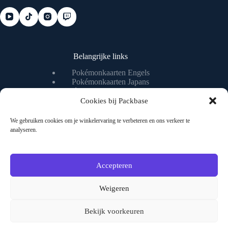
Belangrijke links
Pokémonkaarten Engels
Pokémonkaarten Japans
Pokémonkaart waarde checken
Pokémonkaart livestream
Cookies bij Packbase
We gebruiken cookies om je winkelervaring te verbeteren en ons verkeer te
analyseren.
Nuttige pagina's
Algemene voorwaarden
Privacybeleid
Accepteren
Over ons
Contact
Weigeren
Bekijk voorkeuren
Veilig shoppen