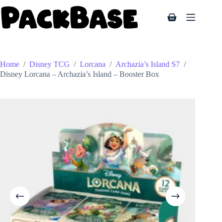
voorraad
Ga
naar
Winkelwagen
de
inhoud
Home
/
Disney TCG
/
Lorcana
/
Archazia’s Island S7
/
Disney Lorcana – Archazia’s Island – Booster Box