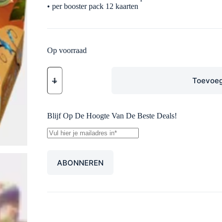
• per booster pack 12 kaarten
Op voorraad
Disney
Lorcana
Toevoeg
Wilds
Unknown
Booster
Box
Blijf Op De Hoogte Van De Beste Deals!
aantal