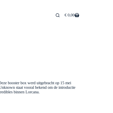
€
0,00
Winkelwagen
ze booster box werd uitgebracht op 15 mei
 Unknown staat vooral bekend om de introductie
credibles binnen Lorcana.