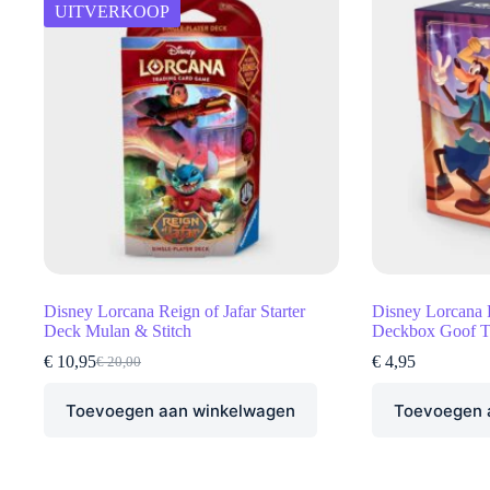
UITVERKOOP
Disney Lorcana Reign of Jafar Starter
Disney Lorcana 
Deck Mulan & Stitch
Deckbox Goof T
€
10,95
€
4,95
€
20,00
Oorspronkelijke
Huidige
prijs
prijs
Toevoegen aan winkelwagen
was:
is:
Toevoegen 
€ 20,00.
€ 10,95.