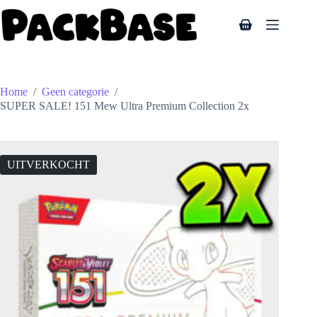
Ga
naar
Winkelwagen
de
inhoud
Home
/
Geen categorie
/
SUPER SALE! 151 Mew Ultra Premium Collection 2x
UITVERKOCHT