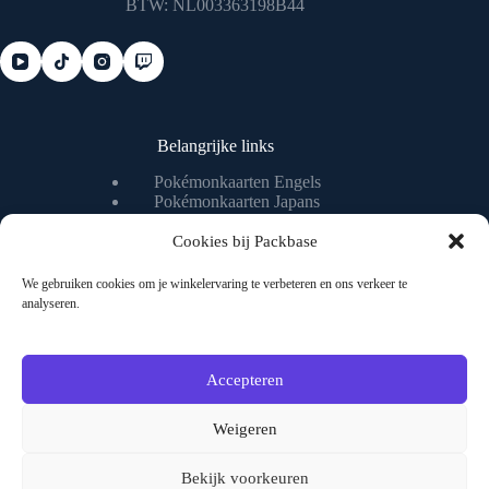
BTW: NL003363198B44
Belangrijke links
Pokémonkaarten Engels
Pokémonkaarten Japans
Pokémonkaart waarde checken
Pokémonkaart livestream
Cookies bij Packbase
We gebruiken cookies om je winkelervaring te verbeteren en ons verkeer te
analyseren.
Nuttige pagina's
Algemene voorwaarden
Privacybeleid
Accepteren
Over ons
Contact
Weigeren
Bekijk voorkeuren
Veilig shoppen