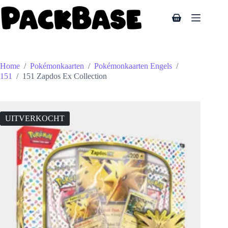
Ga
naar
Winkelwagen
de
inhoud
Home
/
Pokémonkaarten
/
Pokémonkaarten Engels
/
151
/
151 Zapdos Ex Collection
UITVERKOCHT