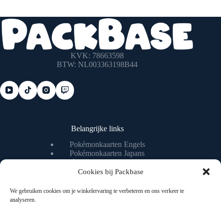
KVK: 78663598
BTW: NL003363198B44
Belangrijke links
Pokémonkaarten Engels
Pokémonkaarten Japans
Pokémonkaart waarde checken
Pokémonkaart livestream
Cookies bij Packbase
We gebruiken cookies om je winkelervaring te verbeteren en ons verkeer te
analyseren.
Nuttige pagina's
Algemene voorwaarden