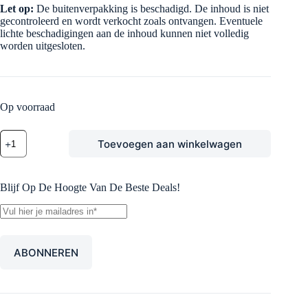
Let op:
De buitenverpakking is beschadigd. De inhoud is niet
gecontroleerd en wordt verkocht zoals ontvangen. Eventuele
lichte beschadigingen aan de inhoud kunnen niet volledig
worden uitgesloten.
Op voorraad
Pokémon
Toevoegen aan winkelwagen
Ascended
Heroes
Booster
Bundle
Blijf Op De Hoogte Van De Beste Deals!
Beschadigde
Verpakking
aantal