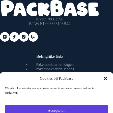
KVK: 78663598
BTW: NL003363198B44
Belangrijke links
Pokémonkaarten Engels
Pokémonkaarten Japans
Pokémonkaart waarde checken
Pokémonkaart livestream
Cookies bij Packbase
We gebruiken cookies om je winkelervaring te verbeteren en ons verkeer te
analyseren.
Nuttige pagina's
Algemene voorwaarden
Privacybeleid
Accepteren
Over ons