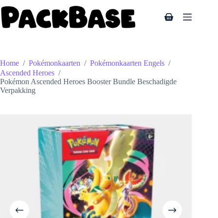
Ga
naar
Winkelwagen
de
inhoud
Home
/
Pokémonkaarten
/
Pokémonkaarten Engels
/
Ascended Heroes
/
Pokémon Ascended Heroes Booster Bundle Beschadigde
Verpakking