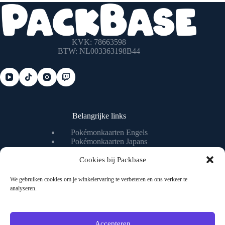
KVK: 78663598
BTW: NL003363198B44
Belangrijke links
Pokémonkaarten Engels
Pokémonkaarten Japans
Pokémonkaart waarde checken
Pokémonkaart livestream
Cookies bij Packbase
We gebruiken cookies om je winkelervaring te verbeteren en ons verkeer te
analyseren.
Nuttige pagina's
Algemene voorwaarden
Privacybeleid
Accepteren