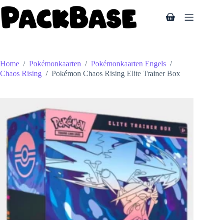
Ga
naar
Winkelwagen
de
inhoud
Home
/
Pokémonkaarten
/
Pokémonkaarten Engels
/
Chaos Rising
/
Pokémon Chaos Rising Elite Trainer Box