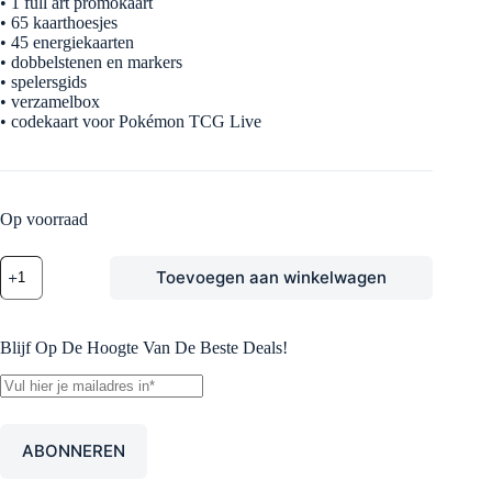
• 1 full art promokaart
• 65 kaarthoesjes
• 45 energiekaarten
• dobbelstenen en markers
• spelersgids
• verzamelbox
• codekaart voor Pokémon TCG Live
Op voorraad
Pokémon
Toevoegen aan winkelwagen
Chaos
Rising
Elite
Trainer
Blijf Op De Hoogte Van De Beste Deals!
Box
aantal