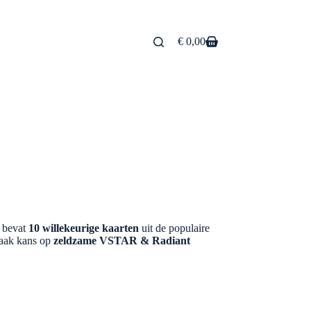
€
0,00
Winkelwagen
 bevat
10 willekeurige kaarten
uit de populaire
maak kans op
zeldzame VSTAR & Radiant