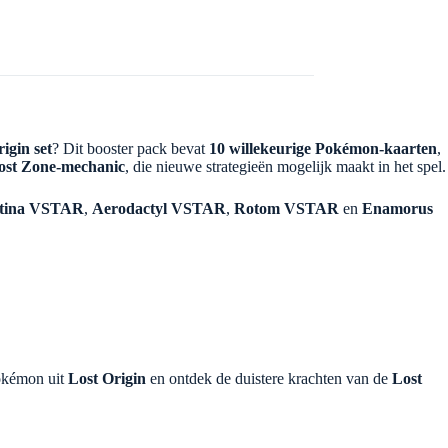
igin set
? Dit booster pack bevat
10 willekeurige Pokémon-kaarten
,
ost Zone-mechanic
, die nieuwe strategieën mogelijk maakt in het spel.
atina VSTAR
,
Aerodactyl VSTAR
,
Rotom VSTAR
en
Enamorus
Pokémon uit
Lost Origin
en ontdek de duistere krachten van de
Lost