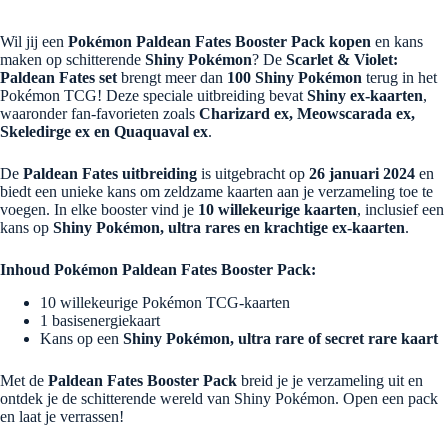
Wil jij een
Pokémon Paldean Fates Booster Pack kopen
en kans
maken op schitterende
Shiny Pokémon
? De
Scarlet & Violet:
Paldean Fates set
brengt meer dan
100 Shiny Pokémon
terug in het
Pokémon TCG! Deze speciale uitbreiding bevat
Shiny ex-kaarten
,
waaronder fan-favorieten zoals
Charizard ex, Meowscarada ex,
Skeledirge ex en Quaquaval ex
.
De
Paldean Fates uitbreiding
is uitgebracht op
26 januari 2024
en
biedt een unieke kans om zeldzame kaarten aan je verzameling toe te
voegen. In elke booster vind je
10 willekeurige kaarten
, inclusief een
kans op
Shiny Pokémon, ultra rares en krachtige ex-kaarten
.
Inhoud Pokémon Paldean Fates Booster Pack:
10 willekeurige Pokémon TCG-kaarten
1 basisenergiekaart
Kans op een
Shiny Pokémon, ultra rare of secret rare kaart
Met de
Paldean Fates Booster Pack
breid je je verzameling uit en
ontdek je de schitterende wereld van Shiny Pokémon. Open een pack
en laat je verrassen!