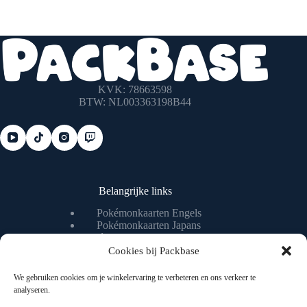
KVK: 78663598
BTW: NL003363198B44
Belangrijke links
Pokémonkaarten Engels
Pokémonkaarten Japans
Pokémonkaart waarde checken
Pokémonkaart livestream
Cookies bij Packbase
We gebruiken cookies om je winkelervaring te verbeteren en ons verkeer te
analyseren.
Nuttige pagina's