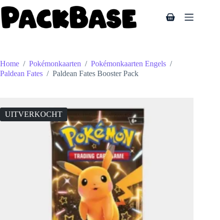
Ga
naar
Winkelwagen
de
inhoud
Home
/
Pokémonkaarten
/
Pokémonkaarten Engels
/
Paldean Fates
/
Paldean Fates Booster Pack
UITVERKOCHT