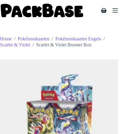
voorraad
Ga
naar
Winkelwagen
de
inhoud
Home
/
Pokémonkaarten
/
Pokémonkaarten Engels
/
Scarlet & Violet
/
Scarlet & Violet Booster Box