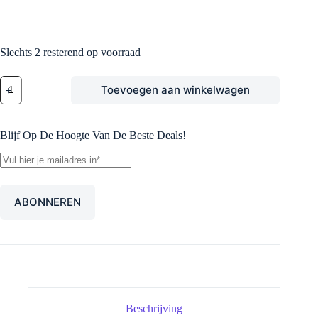
Slechts 2 resterend op voorraad
Scarlet
Toevoegen aan winkelwagen
&
Violet
Booster
Box
Blijf Op De Hoogte Van De Beste Deals!
aantal
Beschrijving