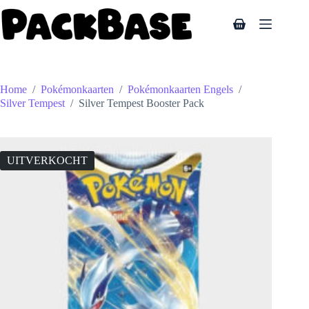
Ga
naar
Winkelwagen
de
inhoud
Home
/
Pokémonkaarten
/
Pokémonkaarten Engels
/
Silver Tempest
/
Silver Tempest Booster Pack
UITVERKOCHT