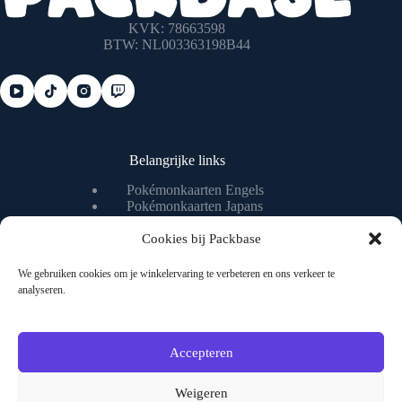
KVK: 78663598
BTW: NL003363198B44
Belangrijke links
Pokémonkaarten Engels
Pokémonkaarten Japans
Pokémonkaart waarde checken
Pokémonkaart livestream
Cookies bij Packbase
We gebruiken cookies om je winkelervaring te verbeteren en ons verkeer te
analyseren.
Nuttige pagina's
Algemene voorwaarden
Privacybeleid
Accepteren
Over ons
Contact
Weigeren