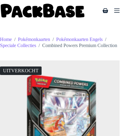
Ga
naar
Winkelwagen
de
inhoud
Home
/
Pokémonkaarten
/
Pokémonkaarten Engels
/
Speciale Collecties
/
Combined Powers Premium Collection
UITVERKOCHT