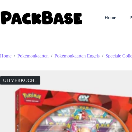
Ga
naar
de
Home
P
inhoud
Home
/
Pokémonkaarten
/
Pokémonkaarten Engels
/
Speciale Colle
UITVERKOCHT