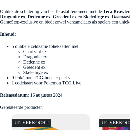
Ontdek de schittering van het Terastal-fenomeen met de
Tera Brawler
Dragonite ex
,
Dedenne ex
,
Greedent ex
en
Skeledirge ex
. Daarnaas
GameStop-exclusive en biedt zowel verzamelaars als spelers een unieke
Inhoud:
5 dubbele zeldzame foliekaarten met:
Charizard ex
Dragonite ex
Dedenne ex
Greedent ex
Skeledirge ex
9 Pokémon TCG-booster packs
1 codekaart voor Pokémon TCG Live
Releasedatum:
16 augustus 2024
Gerelateerde producten
UITVERKOCHT
UITVERKOC