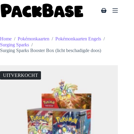
Ga
naar
Winkelwagen
de
inhoud
Home
/
Pokémonkaarten
/
Pokémonkaarten Engels
/
Surging Sparks
/
Surging Sparks Booster Box (licht beschadigde doos)
UITVERKOCHT