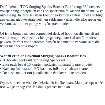
De Pokémon TCG Surging Sparks Booster Box brengt 36 boosters
vol spanning, energie en kans op spectaculaire kaarten uit de nieuwste
uitbreiding. In deze set staan Electric Pokémon centraal, met krachtige
aanvallen, nieuwe strategieën en zeldzame kaarten die elke speler en
verzamelaar op het puntje van z’n stoel houden.
Of je nu bouwt aan een competitief deck of hoopt op die ene alt-art
voor je map, met deze box heb je genoeg materiaal om flink uit te
pakken. Perfect voor hardcore fans én beginnende verzamelaars die
liever niet per stuk kopen.
Wat zit er in de Pokémon Surging Sparks Booster Box
• 36 booster packs uit de Surging Sparks set
• Elke pack bevat 10 kaarten, inclusief minimaal 1 rare of beter
• Kans op foil kaarten, EX kaarten, full arts en alt-art kaarten
• De beste manier om je collectie in één keer uit te breiden
Open, sorteer, en voel de elektriciteit in elke kaart. Maar pas op: na één
box wil je er nog één. En dat is precies het plan.