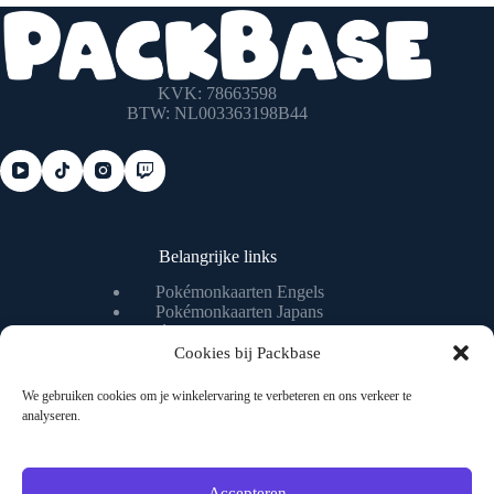
KVK: 78663598
BTW: NL003363198B44
Belangrijke links
Pokémonkaarten Engels
Pokémonkaarten Japans
Pokémonkaart waarde checken
Pokémonkaart livestream
Cookies bij Packbase
We gebruiken cookies om je winkelervaring te verbeteren en ons verkeer te
analyseren.
Nuttige pagina's
Algemene voorwaarden
Privacybeleid
Accepteren