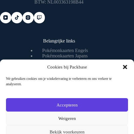
BTW: NL003363198B44
Belangrijke links
Pokémonkaarten Engels
Pokémonkaarten Japans
Pokémonkaart waarde checken
Pokémonkaart livestream
Cookies bij Packbase
We gebruiken cookies om je winkelervaring te verbeteren en ons verkeer te
analyseren.
Nuttige pagina's
Algemene voorwaarden
Privacybeleid
Accepteren
Over ons
Contact
Weigeren
Bekijk voorkeuren
Veilig shoppen