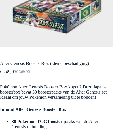
Alter Genesis Booster Box (kleine beschadiging)
€
249,95
€
369,95
Oorspronkelijke
Huidige
prijs
prijs
was:
is:
Pokémon Alter Genesis Booster Box kopen? Deze Japanse
€ 369,95.
€ 249,95.
boosterbox bevat 30 boosterpacks van de Alter Genesis set.
Ideaal om jouw Pokémon verzameling uit te breiden!
Inhoud Alter Genesis Booster Box:
30 Pokémon TCG booster packs
van de Alter
Genesis uitbreiding