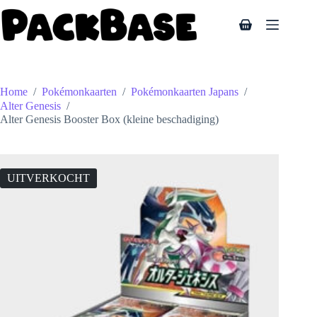
Ga
naar
Winkelwagen
de
inhoud
Home
/
Pokémonkaarten
/
Pokémonkaarten Japans
/
Alter Genesis
/
Alter Genesis Booster Box (kleine beschadiging)
UITVERKOCHT