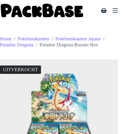
Ga
naar
Winkelwagen
de
inhoud
Home
/
Pokémonkaarten
/
Pokémonkaarten Japans
/
Paradise Dragona
/
Paradise Dragona Booster Box
UITVERKOCHT