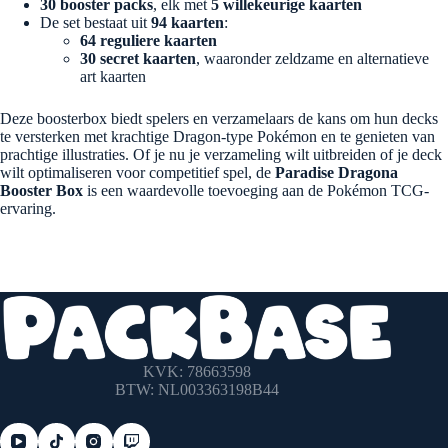
30 booster packs
, elk met
5 willekeurige kaarten
De set bestaat uit
94 kaarten
:
64 reguliere kaarten
30 secret kaarten
, waaronder zeldzame en alternatieve
art kaarten
Deze boosterbox biedt spelers en verzamelaars de kans om hun decks
te versterken met krachtige Dragon-type Pokémon en te genieten van
prachtige illustraties. Of je nu je verzameling wilt uitbreiden of je deck
wilt optimaliseren voor competitief spel, de
Paradise Dragona
Booster Box
is een waardevolle toevoeging aan de Pokémon TCG-
ervaring.
KVK: 78663598
BTW: NL003363198B44