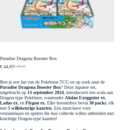
Paradise Dragona Booster Box
€
44,95
€
49,95
Oorspronkelijke
Huidige
prijs
prijs
was:
is:
Ben je een fan van de Pokémon TCG en op zoek naar de
€ 49,95.
€ 44,95.
Paradise Dragona Booster Box
? Deze Japanse set,
uitgebracht op
13 september 2024
, introduceert een scala aan
Dragon-type Pokémon, waaronder
Alolan Exeggutor ex
,
Latias ex
, en
Flygon ex
. Elke boosterbox bevat
30 packs
, elk
met
5 willekeurige kaarten
. Een must-have voor
verzamelaars en spelers die hun collectie willen uitbreiden met
krachtige Dragon-type kaarten!