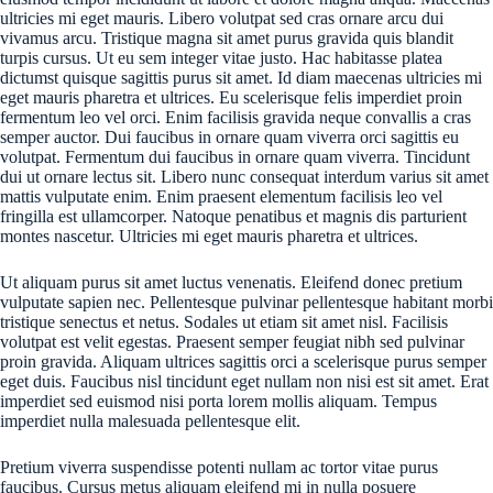
ultricies mi eget mauris. Libero volutpat sed cras ornare arcu dui
vivamus arcu. Tristique magna sit amet purus gravida quis blandit
turpis cursus. Ut eu sem integer vitae justo. Hac habitasse platea
dictumst quisque sagittis purus sit amet. Id diam maecenas ultricies mi
eget mauris pharetra et ultrices. Eu scelerisque felis imperdiet proin
fermentum leo vel orci. Enim facilisis gravida neque convallis a cras
semper auctor. Dui faucibus in ornare quam viverra orci sagittis eu
volutpat. Fermentum dui faucibus in ornare quam viverra. Tincidunt
dui ut ornare lectus sit. Libero nunc consequat interdum varius sit amet
mattis vulputate enim. Enim praesent elementum facilisis leo vel
fringilla est ullamcorper. Natoque penatibus et magnis dis parturient
montes nascetur. Ultricies mi eget mauris pharetra et ultrices.
Ut aliquam purus sit amet luctus venenatis. Eleifend donec pretium
vulputate sapien nec. Pellentesque pulvinar pellentesque habitant morbi
tristique senectus et netus. Sodales ut etiam sit amet nisl. Facilisis
volutpat est velit egestas. Praesent semper feugiat nibh sed pulvinar
proin gravida. Aliquam ultrices sagittis orci a scelerisque purus semper
eget duis. Faucibus nisl tincidunt eget nullam non nisi est sit amet. Erat
imperdiet sed euismod nisi porta lorem mollis aliquam. Tempus
imperdiet nulla malesuada pellentesque elit.
Pretium viverra suspendisse potenti nullam ac tortor vitae purus
faucibus. Cursus metus aliquam eleifend mi in nulla posuere