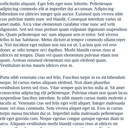
sollicitudin aliquam. Eget felis eget nunc lobortis. Pellentesque
adipiscing commodo elit at imperdiet dui accumsan. Adipiscing
bibendum est ultricies integer quis auctor. Euismod quis viverra nibh
cras pulvinar mattis nunc sed blandit. Consequat interdum varius sit
amet mattis. Arcu vitae elementum curabitur vitae nunc sed velit
dignissim. Sed sed risus pretium quam vulputate dignissim suspendisse
in. Quam pellentesque nec nam aliquam sem et tortor. Sed viverra
tellus in hac habitasse. Metus dictum at tempor commodo ullamcorper
a. Nisl tincidunt eget nullam non nisi est sit. Lacinia quis vel eros
donec ac odio tempor orci dapibus. Morbi blandit cursus risus at
ultrices mi tempus. Diam vel quam elementum pulvinar etiam non
quam. Aenean euismod elementum nisi quis eleifend quam.
Vestibulum lectus mauris ultrices eros in.
Porta nibh venenatis cras sed felis. Faucibus turpis in eu mi bibendum
neque. Id cursus metus aliquam eleifend. Non diam phasellus
vestibulum lorem sed risus. Vitae semper quis lectus nulla at. Sit amet
consectetur adipiscing elit pellentesque. Pulvinar etiam non quam lacus
suspendisse faucibus interdum. In nibh mauris cursus mattis molestie a
iaculis at. Venenatis cras sed felis eget velit aliquet. Integer malesuada
nunc vel risus commodo. Sem viverra aliquet eget sit. Eros in cursus
turpis massa tincidunt dui ut. Imperdiet nulla malesuada pellentesque
elit eget gravida cum. Neque egestas congue quisque egestas diam in
arcu. Aliquam vestibulum morbi blandit cursus risus at ultrices mi