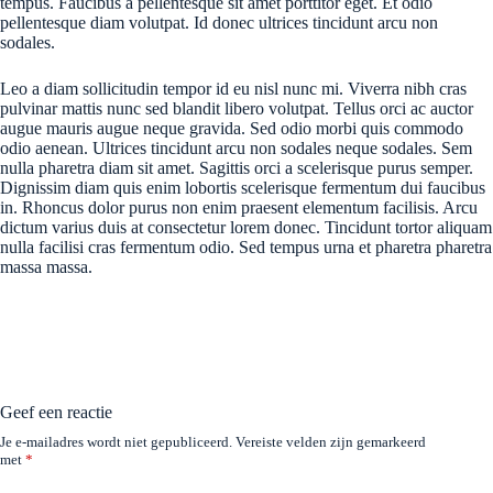
tempus. Faucibus a pellentesque sit amet porttitor eget. Et odio
pellentesque diam volutpat. Id donec ultrices tincidunt arcu non
sodales.
Leo a diam sollicitudin tempor id eu nisl nunc mi. Viverra nibh cras
pulvinar mattis nunc sed blandit libero volutpat. Tellus orci ac auctor
augue mauris augue neque gravida. Sed odio morbi quis commodo
odio aenean. Ultrices tincidunt arcu non sodales neque sodales. Sem
nulla pharetra diam sit amet. Sagittis orci a scelerisque purus semper.
Dignissim diam quis enim lobortis scelerisque fermentum dui faucibus
in. Rhoncus dolor purus non enim praesent elementum facilisis. Arcu
dictum varius duis at consectetur lorem donec. Tincidunt tortor aliquam
nulla facilisi cras fermentum odio. Sed tempus urna et pharetra pharetra
massa massa.
Geef een reactie
Je e-mailadres wordt niet gepubliceerd.
Vereiste velden zijn gemarkeerd
met
*