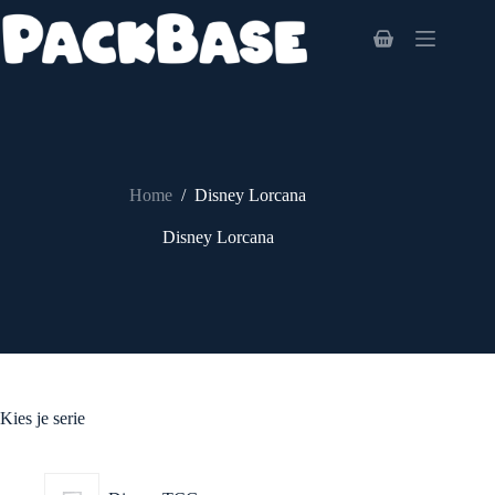
Ga
naar
Winkelwagen
de
inhoud
Home
/
Disney Lorcana
Disney Lorcana
Kies je serie