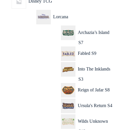
Disney TCG
Lorcana
Archazia’s Island
S7
Fabled S9
Into The Inklands
S3
Reign of Jafar S8
Ursula's Return S4
Wilds Unknown