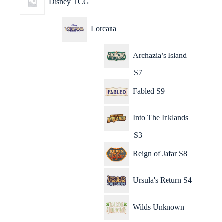
Disney TCG
Lorcana
Archazia’s Island
S7
Fabled S9
Into The Inklands
S3
Reign of Jafar S8
Ursula's Return S4
Wilds Unknown