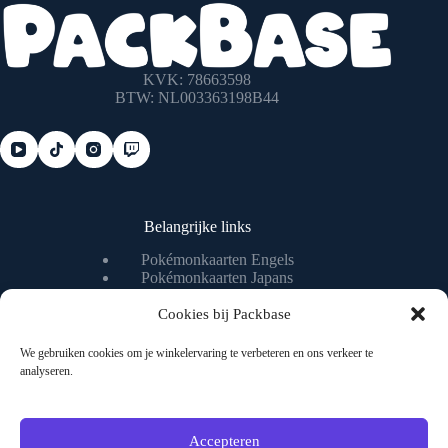
KVK: 78663598
BTW: NL003363198B44
Belangrijke links
Pokémonkaarten Engels
Pokémonkaarten Japans
Pokémonkaart waarde checken
Pokémonkaart livestream
Cookies bij Packbase
We gebruiken cookies om je winkelervaring te verbeteren en ons verkeer te
analyseren.
Nuttige pagina's
Algemene voorwaarden
Privacybeleid
Accepteren