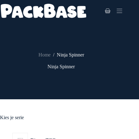
Ga
naar
Winkelwagen
de
inhoud
Home
/
Ninja Spinner
Ninja Spinner
Kies je serie