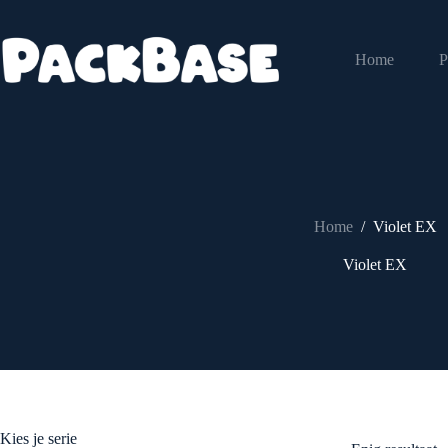
Ga
naar
de
Home
P
inhoud
Home
/
Violet EX
Violet EX
Kies je serie