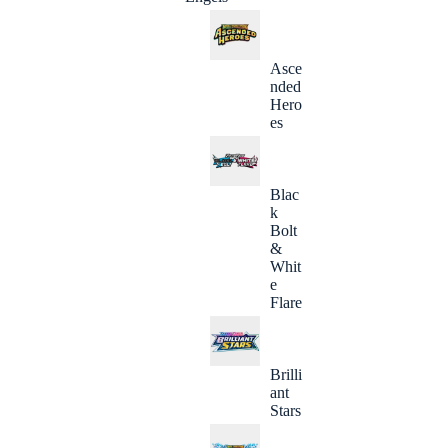
Asce
nded
Hero
es
Blac
k
Bolt
&
Whit
e
Flare
Brilli
ant
Stars