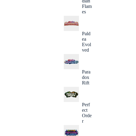
dian
Flam
es
Pald
ea
Evol
ved
Para
dox
Rift
Perf
ect
Orde
r