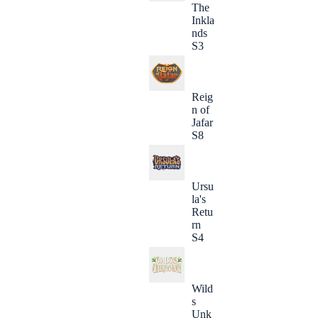
The
Inkla
nds
S3
Reig
n of
Jafar
S8
Ursu
la's
Retu
rn
S4
Wild
s
Unk