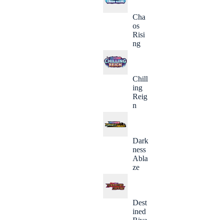
Cha
os
Risi
ng
Chill
ing
Reig
n
Dark
ness
Abla
ze
Dest
ined