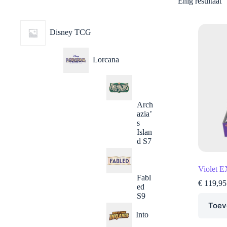
Enig resultaat
Disney TCG
Lorcana
Arch
azia’
s
Islan
d S7
Violet E
Fabl
€
119,95
ed
S9
Toev
Into