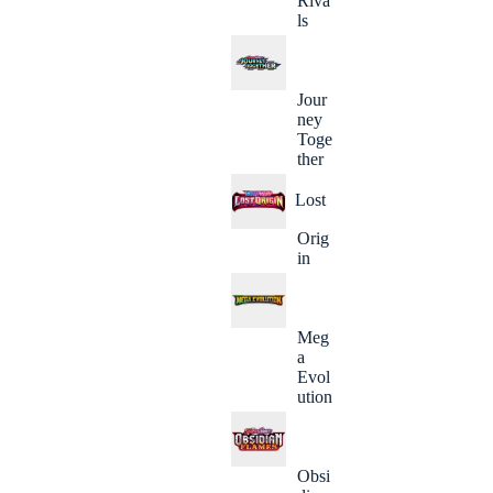
Riva
ls
Jour
ney
Toge
ther
Lost
Orig
in
Meg
a
Evol
ution
Obsi